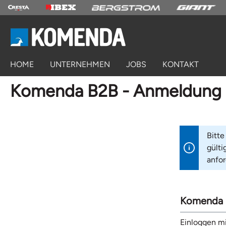
springen
Zur Hauptnavigation springen
HOME
UNTERNEHMEN
JOBS
KONTAKT
Komenda B2B - Anmeldung
Bitte
gülti
anfor
Komenda 
Einloggen m