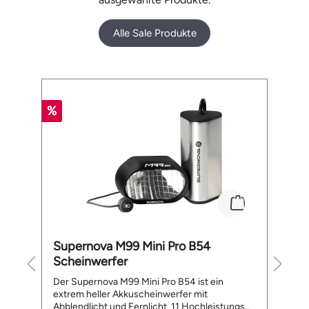
Alle Sale Produkte
Produktgalerie überspringen
%
%
Supernova M99 Mini Pro B54
B
Scheinwerfer
L
te
Der Supernova M99 Mini Pro B54 ist ein
De
extrem heller Akkuscheinwerfer mit
a
Abblendlicht und Fernlicht. 11 Hochleistungs
ge