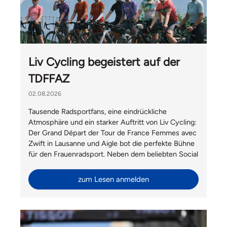
Liv Cycling begeistert auf der
TDFFAZ
02.08.2026
Tausende Radsportfans, eine eindrückliche
Atmosphäre und ein starker Auftritt von Liv Cycling:
Der Grand Départ der Tour de France Femmes avec
Zwift in Lausanne und Aigle bot die perfekte Bühne
für den Frauenradsport. Neben dem beliebten Social
Ride mit Velomania und Hélène Hesters durfte Liv
Switzerland auch Gäste von Giant International aus
zum Lesen anmelden
Taiwan begrüssen.