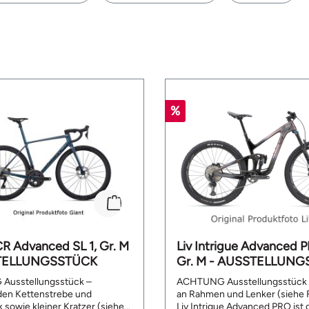
%
CR Advanced SL 1, Gr. M
Liv Intrigue Advanced P
TELLUNGSSTÜCK
Gr. M - AUSSTELLUN
usstellungsstück –
ACHTUNG Ausstellungsstück 
en Kettenstrebe und
an Rahmen und Lenker (siehe Fot
 sowie kleiner Kratzer (siehe
Liv Intrigue Advanced PRO ist 