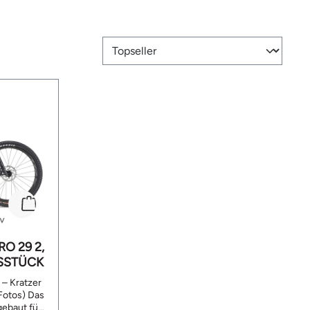
RO 29 2,
GSSTÜCK
– Kratzer
os) Das
gebaut für