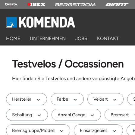
springen
Zur Hauptnavigation springen
HOME
UNTERNEHMEN
JOBS
KONTAKT
Testvelos / Occassionen
Hier finden Sie Testvelos und andere vergünstigte Angeb
Hersteller
Farbe
Veloart
Schaltung
Anzahl Gänge
Bremsart
Bremsgruppe/Modell
Einsatzgebiet
E