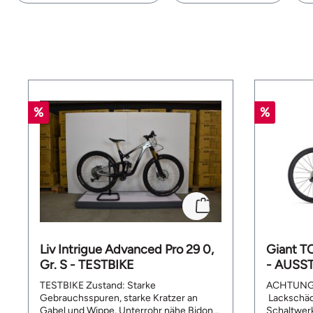
%
%
Liv Intrigue Advanced Pro 29 0,
Giant T
Gr. S - TESTBIKE
- AUSS
TESTBIKE Zustand: Starke
ACHTUNG A
Gebrauchsspuren, starke Kratzer an
Lackschäd
Gabel und Wippe, Unterrohr nähe Bidon
Schaltwerk