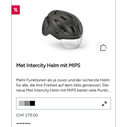
Verstellbares Visier Grössen: S (52-56 cm), M (56-58
%
cm), L (58-61 cm) Lieferumfang: 1 x MET Helm
Terranova mit MIPS
Met Intercity Helm mit MIPS
Mehr Funktionen als je zuvor und der sicherste Helm
für alle, die ihre Freiheit auf dem Velo geniessen. Der
neue Met Intercity Helm mit MIPS bietet viele Punkt
in Sachen Sicherheit. Das breite und verstellbare
Visier schützt zuverlässig vor Wind, Staub und
Insekten während der Fahrt auf dem E-Bike. Der
Intercity Mips ist NTA 8776-zertifiziert. Die NTA-
CHF 279.00
Zertifizierung ist der weltweit erste
Sicherheitsstandard, der speziell für eBike-Helme
-----
entwickelt worden ist. Mit dem MIPS-C2®-