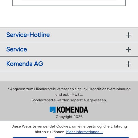
Helm Rückseite mit Safe-T Orbital
360° Verstellsystem zwei Thermoplastische
Gummipolster erhöhen den Komfort Mit MIPS -
Gehinfschutzsystem Grössen: S (52-56 cm), M (56-
58 cm), L (58-62 cm) ​Lieferumfang: 1 x MET Roam
MTB Helm mit MIPS
Service-Hotline
Service
Komenda AG
* Angaben zum Händlerpreis verstehen sich inkl. Konditionsvereinbarung
und exkl. MwSt..
Sonderrabatte werden separat ausgewiesen.
Copyright 2026
Diese Website verwendet Cookies, um eine bestmögliche Erfahrung
bieten zu können.
Mehr Informationen ...