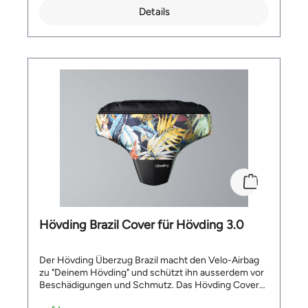
C2®-Kopfschutzsystem ermöglicht das der Helm, bei
Details
einem Sturz über den Kopf gleitet, um schädliche
Drehbewegungen abzuleiten. Das MIPS Brain
Protection System (BPS) ist im Inneren des Helms
zwischen der Komfortpolsterung und dem EPS
verbaut. Merkmale: MIPS 26 Belüftungsöffnungen
Abnehmbares Visier MET Safe-T Upsilon Fit-System
Lieferumfang: 1 x MET Veleno Helm mit MIPS
Hövding Brazil Cover für Hövding 3.0
Der Hövding Überzug Brazil macht den Velo-Airbag
zu "Deinem Hövding" und schützt ihn ausserdem vor
Beschädigungen und Schmutz. Das Hövding Cover
bietet ein individuelles Design und ähnelt im