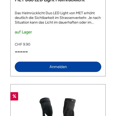
Das Helmrücklicht Duo LED Light von MET erhöht
deutlich die Sichtbarkeit im Strassenverkehr. Je nach
Situation kann das Licht im dauerhaften oder im
Blinkmodus verwendet werden. Details: 3 rote LEDs
mit hoher Intensität Batterielaufzeit bis zu 1,5 h bei
auf Lager
Dauerlicht und 2,5 h im Blinkmodus Dauerlicht und
Blinkmodus Lithium-Batterie (3V CR 1632)​​​​​​
CHF 9.90
Kompatibel mit MET Vinci Mips, Terranova Mips,
-----
Terranova, Echo Mips, Echo, Mobilite Mips, Mobilite.
Lieferumfang: 1 x Met Duo LED Light
Anmelden
%