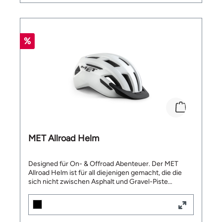
L:Umfang A: 29/32 cm ; Umfang B: 26/29 cm
XL:Umfang A: 32/35 cm ; Umfang B: 29/32 cm
Lieferumfang: 1 x Paar Bluegrass Skinny Ellbogen
Protektoren
%
MET Allroad Helm
Designed für On- & Offroad Abenteuer. Der MET
Allroad Helm ist für all diejenigen gemacht, die die
sich nicht zwischen Asphalt und Gravel-Piste
entscheiden wollen. Der Allroad vereint
Bequemlichkeit mit Sportlichkeit in einem. Der
leichte Velohelm, verfügt über ein abnehmbares
Visier, das ganz ohne Ankerpunkte zur Befestigung