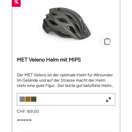
%
MET Veleno Helm mit MIPS
Der MET Veleno ist der optimale Helm für Allrounder.
Im Gelände und auf der Strasse macht der Helm
stets eine gute Figur. Der leicte gut belüftete Helm
verfügt über ein abnehmbares Visier mit Ankerclips.
Die Aussenschale aus Polycarbonat machen den
Helm widerstandsfähiger und verhindern, dass die
EPS-Oberflächen den Aussenbedingungen
CHF 169.00
ausgesetzt werden. Das 360° umlaufende Kopfband
des MET Safe-T Upsilon Fit-Systems erzeugt keine
-----
Druckstellen am Kopf und seine Formgebung innen
ist für nahezu alle Kopfformen geeignet. Das MIPS-