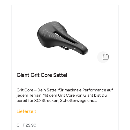
Giant Grit Core Sattel
Grit Core – Dein Sattel für maximale Performance auf
jedem Terrain Mit dem Grit Core von Giant bist Du
bereit für XC-Strecken, Schotterwege und
gemischte Untergründe. Seine ergonomische Form
sorgt für mehr Pedalraum, optimale Unterstützung
Lieferzeit
und spürbare Entlastung – für komfortables und
effizientes Fahren auf langen Touren. Vorteile &
CHF 29.90
Merkmale ✅ Ergonomische Form – Gewölbte Kontur