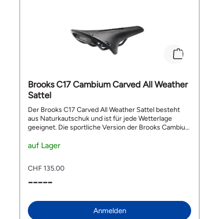
Brooks C17 Cambium Carved All Weather
Sattel
Der Brooks C17 Carved All Weather Sattel besteht
aus Naturkautschuk und ist für jede Wetterlage
geeignet. Die sportliche Version der Brooks Cambium
Sättel hat eine Konstruktion, die einer Hängematte
ähnelt beste Dämpfungseigenschaften erreicht. Die
auf Lager
Aussparung sorgt für Druckentlastung im Sitzbereich
und steigert damit automatisch den Fahrkomfort auf
CHF 135.00
langen Distanzen. So absorbiert der Sattel Stösse
-----
und Vibrationen während der Fahrt besonders gut.
Der Sattel garantiert Komfort und tolles Fahrgefühl
ohne Einfahrzeit. Top Features: geeignet für jede
Jahreszeit und jede Wetterlage aus robustem
Anmelden
Naturkautschuk mit Aussparung bessere