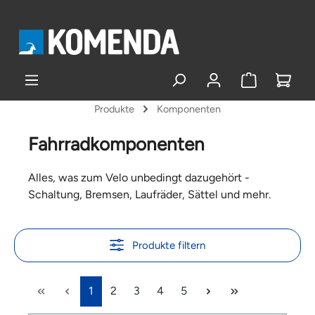
alt springen
Produkte
Komponenten
Fahrradkomponenten
Alles, was zum Velo unbedingt dazugehört -
Schaltung, Bremsen, Laufräder, Sättel und mehr.
Produkte filtern
1
2
3
4
5