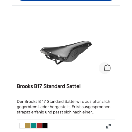
Absorbation von Stössen Made in Italy Länge:
283mm| Breite: 162mm| Höhe: 52mm Gewicht: 446g
Lieferumfang: 1x Brooks C17 Carved All Weather
Sattel
Brooks B17 Standard Sattel
Der Brooks B 17 Standard Sattel wird aus pflanzlich
gegerbtem Leder hergestellt. Er ist ausgesprochen
strapazierfähig und passt sich nach einer
Eingewöhnungszeit der Körperform an. Der
Sitzkomfort des atmungsaktiven Leders ist gerade
auf langen Strecken sehr hoch. Der Brooks B17