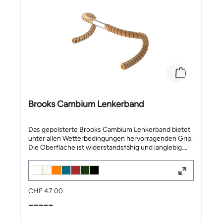
Brooks Cambium Lenkerband
Das gepolsterte Brooks Cambium Lenkerband bietet
unter allen Wetterbedingungen hervorragenden Grip.
Die Oberfläche ist widerstandsfähig und langlebig.
Geeignet für Rennrad, Gravel, Cyclocross oder
sportliche Radtouren. Top Features: PU-Band mit
geprägtem Druck Länge: 215 cm Breite 30 mm
Stärke: 3 mm Lieferumfang: 1 Paar Brooks Cambium
CHF 47.00
Lenkerband 2x Baumwollklebestreifen zur
Befestigung am Lenker Lenkerendstopfen aus
-----
Gummi