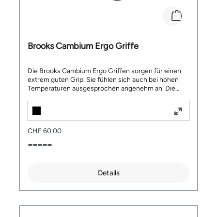
Brooks Cambium Ergo Griffe
Die Brooks Cambium Ergo Griffen sorgen für einen
extrem guten Grip. Sie fühlen sich auch bei hohen
Temperaturen ausgesprochen angenehm an. Die
ergonomische Form beugt
Ermüdungserscheinungen vor. Passt perfekt zu
Brooks Cambium Sätteln. Top Features: Ergogriffe
aus Naturkautschuk Sehr guter Grip Auch bei hohen
CHF 60.00
Temperaturen angenehmes Gefühl Wasserfest
Robust & Langlebig Lieferumfang: 1 Paar Brooks
-----
Cambium Ergo Griffe
Details