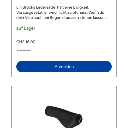
Ein Brooks Ledersattel hält eine Ewigkeit.
Vorausgesetzt, er wird nicht zu oft nass. Wenn du
dein Velo auch bei Regen draussen stehen lassen
willst, kannst du den Sattel mit dem Brooks Rain
Cover perfekt vor Nässe schützen. Grösse S/M/L:
auf Lager
Kompatibel mit B17, Team Pro, Swift, Swallow, Flyer,
B67, B66 Lieferumfang: 1 x Brooks Rain Cover
CHF 16.00
-----
Anmelden