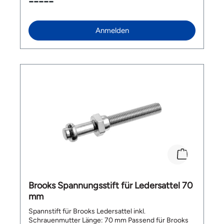
-----
Einfahrzeit. Top Features: geeignet für jede
Jahreszeit und jede Wetterlage aus robustem
Naturkautschuk mit Aussparung bessere
Anmelden
Absorbation von Stössen Made in Italy Länge:
275mm| Breite: 184mm| Höhe: 52mm Gewicht: 473g
Lieferumfang: 1x Brooks C19 Carved All Weather
Sattel
Brooks Spannungsstift für Ledersattel 70
mm
Spannstift für Brooks Ledersattel inkl.
Schrauenmutter Länge: 70 mm Passend für Brooks