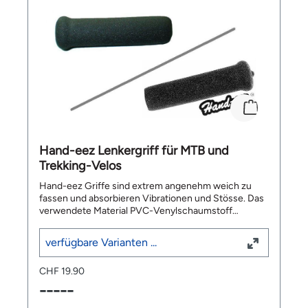
Hand-eez Lenkergriff für MTB und
Trekking-Velos
Hand-eez Griffe sind extrem angenehm weich zu
fassen und absorbieren Vibrationen und Stösse. Das
verwendete Material PVC-Venylschaumstoff
zeichnet sich durch in sich geschlossene Zellen und
Luftkammern mit hoher Dichte aus, die dafür sorgen,
verfügbare Varianten ...
dass Feuchtigkeit und Schmutz nicht wie bei
anderen Schaumstoff- und Moosgummi-Griffen
CHF 19.90
aufgesogen werden kann. 10-15 geschlossene
Luftkammern pro Kubikmillimeter gewährleisten die
-----
hervorragende Stossdämpfung der Griffe auch noch