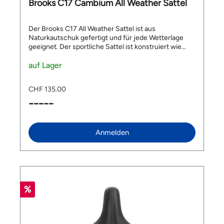
Brooks C17 Cambium All Weather Sattel
Der Brooks C17 All Weather Sattel ist aus
Naturkautschuk gefertigt und für jede Wetterlage
geeignet. Der sportliche Sattel ist konstruiert wie
eine Hängematte und erreicht beste
Dämpfungseigenschaften. Der Sattel garantiert
auf Lager
Komfort und tolles Fahrgefühl ohne Einfahrzeit. Top
Features: geeignet für jede Jahreszeit und jede
CHF 135.00
Wetterlage aus robustem Naturkautschuk Made in
-----
Italy Länge: 283mm| Breite: 162mm| Höhe: 52mm
Gewicht: 464g Lieferumfang: 1x Brooks C17 All
Weather Sattel
Anmelden
%