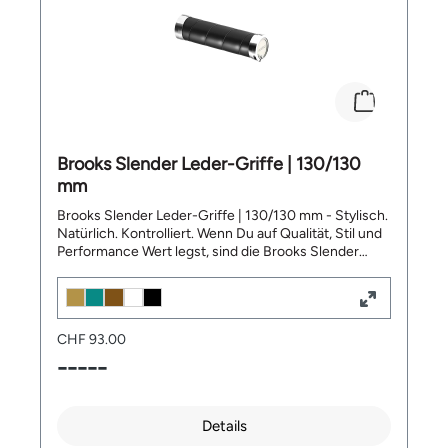
Brooks Slender Leder-Griffe | 130/130
mm
Brooks Slender Leder-Griffe | 130/130 mm - Stylisch.
Natürlich. Kontrolliert. Wenn Du auf Qualität, Stil und
Performance Wert legst, sind die Brooks Slender
Leather Grips wie für Dich gemacht. Diese Griffe
kombinieren das Beste aus Handwerkskunst und
Funktionalität: Natürliches, pflanzlich gegerbtes
Leder trifft auf ein cleveres, wiederverwendbares
CHF 93.00
Design mit Aluminiumkern. Ob Citybike oder Reiserad
– diese Griffe bieten Dir komfortablen Halt,
-----
langlebige Materialien und zeitloses Design. Mit den
Slender Leather Grips fährst Du nicht nur besser,
sondern auch mit Stil. Deine Vorteile auf einen Blick:
Details
✅ Edles, pflanzlich gegerbtes Leder: Natürliches