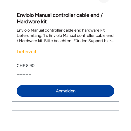
Enviolo Manual controller cable end /
Hardware kit
Enviolo Manual controller cable end hardware kit
Lieferumfang: 1 x Enviolo Manual controller cable end
/ Hardware kit Bitte beachten: Für den Support hier
melden: Customer Experience (CX) Team. Service
Website: https://support.enviolo.com Email:
Lieferzeit
support@enviolo.com Tel ROW: +31 (0) 85 049
8618, Tel DE: +49 (0) 322 2109 8105
CHF 8.90
-----
Anmelden