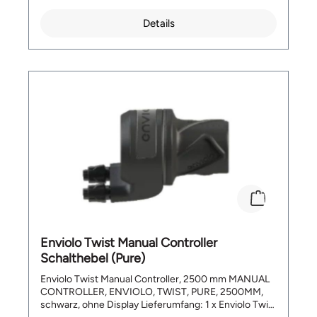
nach Jahren. Features Angenehm weiche Haptik
Extreme Strossdämpfung hervorragender Gripp
Details
„Wasserdicht“ – saugen kein Wasser auf Leicht zu
reinigen Lange Lebensdauer – 10 Jahre Garantie des
Herstellers Länge: 130 mm Materialstärke: 6 mm
Gewicht: ca. 50 Gramm Lieferumfang 1 Paar Hand-
eez Griffe für MTB und Trekking-Velos
Enviolo Twist Manual Controller
Schalthebel (Pure)
Enviolo Twist Manual Controller, 2500 mm MANUAL
CONTROLLER, ENVIOLO, TWIST, PURE, 2500MM,
schwarz, ohne Display Lieferumfang: 1 x Enviolo Twist