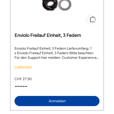
Enviolo Freilauf Einheit, 3 Federn
Enviolo Freilauf Einheit, 3 Federn Lieferumfang: 1
x Enviolo Freilauf Einheit, 3 Federn Bitte beachten:
Für den Support hier melden: Customer Experience
(CX) Team. Service Website:
https://support.enviolo.com Email:
Lieferzeit
support@enviolo.com Tel ROW: +31 (0) 85 049
8618, Tel DE: +49 (0) 322 2109 8105
CHF 27.90
-----
Anmelden