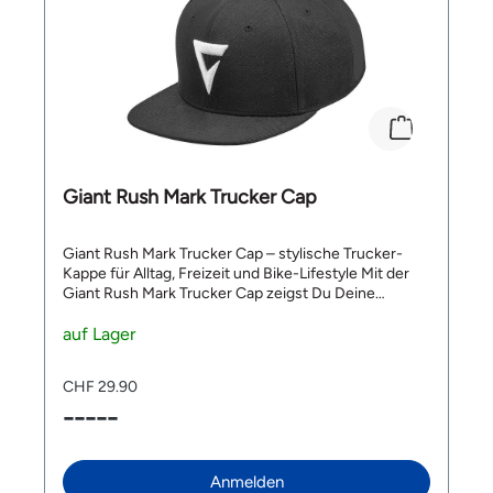
Giant Rush Mark Trucker Cap
Giant Rush Mark Trucker Cap – stylische Trucker-
Kappe für Alltag, Freizeit und Bike-Lifestyle Mit der
Giant Rush Mark Trucker Cap zeigst Du Deine
Leidenschaft für den Velosport auch abseits des
Bikes. Die hochwertige Trucker-Kappe kombiniert
auf Lager
einen modernen Look mit praktischem Schutz vor
der Sonne und ist der ideale Begleiter für Freizeit,
CHF 29.90
Reisen, Veranstaltungen oder entspannte Stunden
-----
nach der Ausfahrt. Dank ihres lässigen Designs, des
auffälligen gestickten Giant Performance-Logos und
des praktischen Schnappverschlusses passt sich die
Giant Rush Mark Trucker Cap flexibel an und ergänzt
Anmelden
Deinen sportlichen Lifestyle perfekt. Einsatzzweck