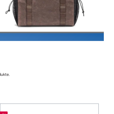
dukte.
%