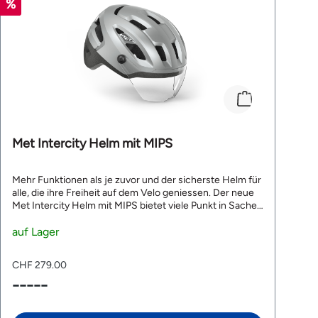
Met Intercity Helm mit MIPS
Mehr Funktionen als je zuvor und der sicherste Helm für
alle, die ihre Freiheit auf dem Velo geniessen. Der neue
Met Intercity Helm mit MIPS bietet viele Punkt in Sachen
Sicherheit. Das breite und verstellbare Visier schützt
zuverlässig vor Wind, Staub und Insekten während der
auf Lager
Fahrt auf dem E-Bike. Der Intercity Mips ist NTA 8776-
zertifiziert. Die NTA-Zertifizierung ist der weltweit erste
CHF 279.00
Sicherheitsstandard, der speziell für eBike-Helme
-----
entwickelt worden ist. Mit dem MIPS-C2®-
Gehirnschutzsystem kann der MET Intercity Mips im
Falle eines Aufpralls schädliche Drehbewegungen des
Kopfes eindämmen. Mittels des MET Safe-T Heta-