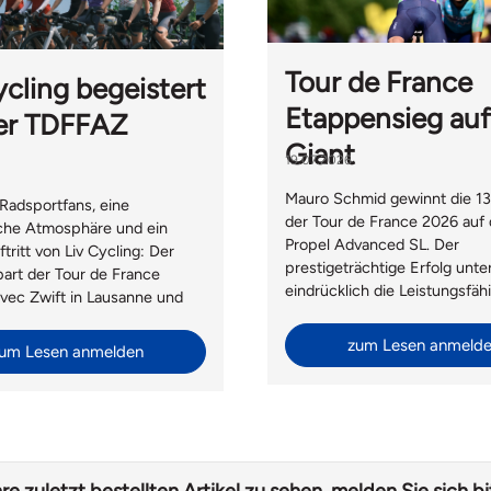
Tour de France
ycling begeistert
Etappensieg auf
er TDFFAZ
Giant
19.07.2026
Mauro Schmid gewinnt die 13
Radsportfans, eine
der Tour de France 2026 auf
iche Atmosphäre und ein
Propel Advanced SL. Der
ftritt von Liv Cycling: Der
prestigeträchtige Erfolg unte
art der Tour de France
eindrücklich die Leistungsfäh
ec Zwift in Lausanne und
Giant Bikes auf höchstem sp
die perfekte Bühne für den
Niveau.
sport. Neben dem beliebten
zum Lesen anmeld
um Lesen anmelden
de mit Velomania und Hélène
rfte Liv Switzerland auch
Giant International aus
grüssen.
re zuletzt bestellten Artikel zu sehen, melden Sie sich bi