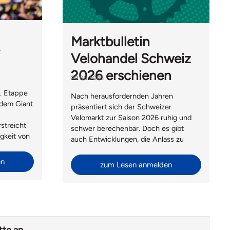
Marktbulletin
Velohandel Schweiz
2026 erschienen
29.06.2026
. Etappe
Nach herausfordernden Jahren
 dem Giant
präsentiert sich der Schweizer
Velomarkt zur Saison 2026 ruhig und
rstreicht
schwer berechenbar. Doch es gibt
igkeit von
auch Entwicklungen, die Anlass zu
ortlichem
vorsichtigem Optimisumus geben.
en
zum Lesen anmelden
tte an