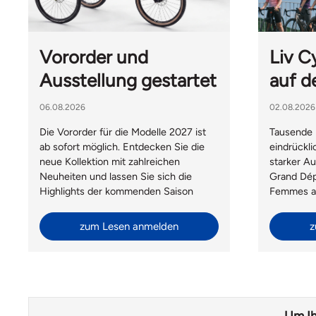
Vororder und
Liv C
Ausstellung gestartet
auf d
06.08.2026
02.08.2026
Die Vororder für die Modelle 2027 ist
Tausende 
ab sofort möglich. Entdecken Sie die
eindrückl
neue Kollektion mit zahlreichen
starker Au
Neuheiten und lassen Sie sich die
Grand Dép
Highlights der kommenden Saison
Femmes av
persönlich in unserer Ausstellung
Aigle bot 
präsentieren.
Frauenrad
zum Lesen anmelden
z
Social Ri
Hesters du
Gäste von 
Taiwan be
Um Ih