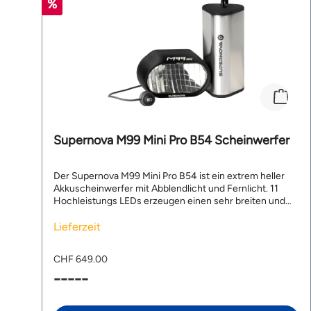
Supernova M99 Mini Pro B54 Scheinwerfer
Der Supernova M99 Mini Pro B54 ist ein extrem heller
Akkuscheinwerfer mit Abblendlicht und Fernlicht. 11
Hochleistungs LEDs erzeugen einen sehr breiten und
homogenen Leuchtkegel mit Spitzenwerten von 1.600
Lumen und 275 Lux. Der Akku ermöglicht eine
Lieferzeit
Leuchtzeit von bis zu 50 Stunden und ist in nur 2.5
Stunden aufgeladen. Die Bedienung erfolgt einfach und
CHF 649.00
intuitiv per Supernova App für Apple iOS und Android
-----
samt Smartwatch-Version. Die Restleuchtzeit lässt sich
sogar minutengenau anzeigen. Mit dem Supernova M99
Mini Pro B54 bist du blendfrei unterwegs und geniesst
auf Tastendruck perfektes Fernlicht. Top Features