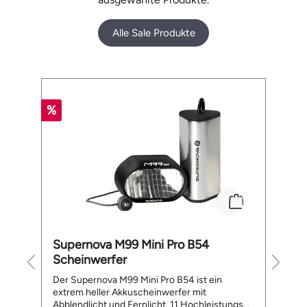
Alle Sale Produkte
Produktgalerie überspringen
%
%
Supernova M99 Mini Pro B54
B
Scheinwerfer
L
te
Der Supernova M99 Mini Pro B54 ist ein
De
extrem heller Akkuscheinwerfer mit
a
Abblendlicht und Fernlicht. 11 Hochleistungs
ge