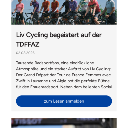
Liv Cycling begeistert auf der
TDFFAZ
02.08.2026
Tausende Radsportfans, eine eindrückliche
Atmosphäre und ein starker Auftritt von Liv Cycling:
Der Grand Départ der Tour de France Femmes avec
Zwift in Lausanne und Aigle bot die perfekte Bühne
für den Frauenradsport. Neben dem beliebten Social
Ride mit Velomania und Hélène Hesters durfte Liv
Switzerland auch Gäste von Giant International aus
zum Lesen anmelden
Taiwan begrüssen.