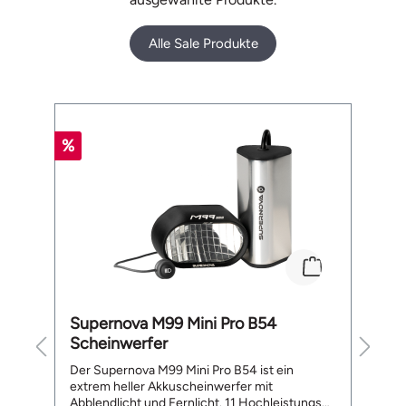
Alle Sale Produkte
Produktgalerie überspringen
%
%
Supernova M99 Mini Pro B54
B
Scheinwerfer
L
te
Der Supernova M99 Mini Pro B54 ist ein
De
extrem heller Akkuscheinwerfer mit
a
Abblendlicht und Fernlicht. 11 Hochleistungs
ge