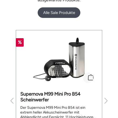
Alle Sale Produkte
Produktgalerie überspringen
%
%
Supernova M99 Mini Pro B54
B
Scheinwerfer
L
te
Der Supernova M99 Mini Pro B54 ist ein
De
extrem heller Akkuscheinwerfer mit
a
Abblendlicht und Fernlicht. 11 Hochleistungs
ge