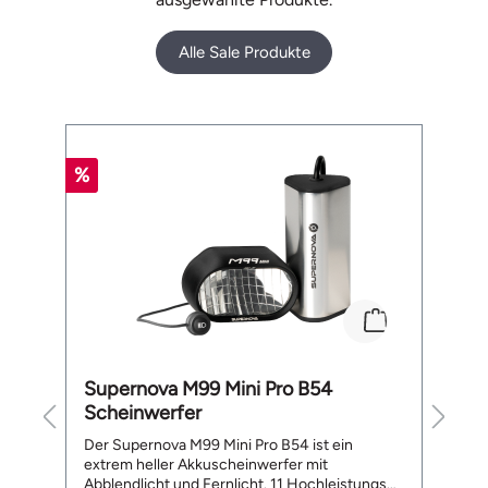
Alle Sale Produkte
Produktgalerie überspringen
%
%
Supernova M99 Mini Pro B54
B
Scheinwerfer
L
te
Der Supernova M99 Mini Pro B54 ist ein
De
extrem heller Akkuscheinwerfer mit
a
Abblendlicht und Fernlicht. 11 Hochleistungs
ge