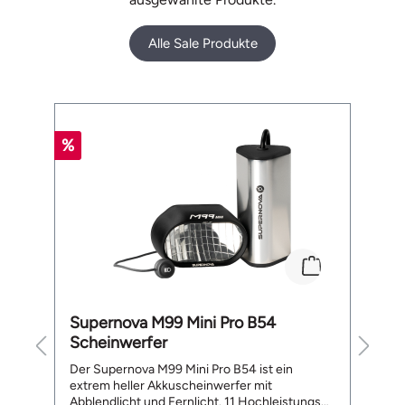
Alle Sale Produkte
Produktgalerie überspringen
%
%
Supernova M99 Mini Pro B54
B
Scheinwerfer
L
te
Der Supernova M99 Mini Pro B54 ist ein
De
extrem heller Akkuscheinwerfer mit
a
Abblendlicht und Fernlicht. 11 Hochleistungs
ge