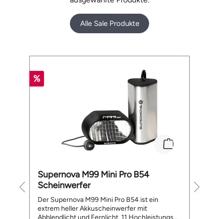
Alle Sale Produkte
Produktgalerie überspringen
%
%
Supernova M99 Mini Pro B54
B
Scheinwerfer
L
te
Der Supernova M99 Mini Pro B54 ist ein
De
extrem heller Akkuscheinwerfer mit
a
Abblendlicht und Fernlicht. 11 Hochleistungs
ge