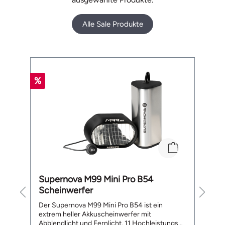
Alle Sale Produkte
Produktgalerie überspringen
%
%
Supernova M99 Mini Pro B54
B
Scheinwerfer
L
te
Der Supernova M99 Mini Pro B54 ist ein
De
extrem heller Akkuscheinwerfer mit
a
Abblendlicht und Fernlicht. 11 Hochleistungs
ge