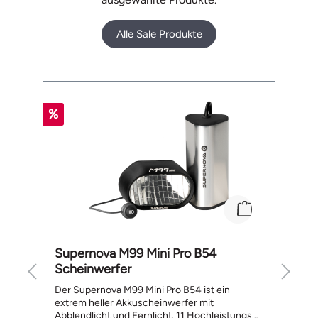
Alle Sale Produkte
Produktgalerie überspringen
%
%
Supernova M99 Mini Pro B54
B
Scheinwerfer
L
te
Der Supernova M99 Mini Pro B54 ist ein
De
extrem heller Akkuscheinwerfer mit
a
Abblendlicht und Fernlicht. 11 Hochleistungs
ge