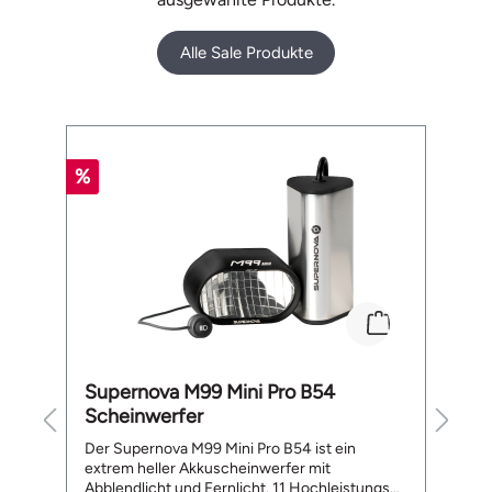
Alle Sale Produkte
Produktgalerie überspringen
%
%
Supernova M99 Mini Pro B54
B
Scheinwerfer
L
te
Der Supernova M99 Mini Pro B54 ist ein
De
extrem heller Akkuscheinwerfer mit
a
Abblendlicht und Fernlicht. 11 Hochleistungs
ge