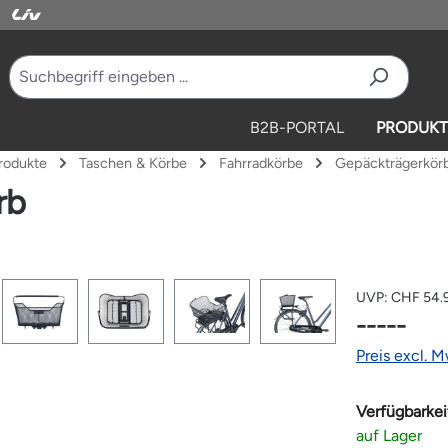
B2B-PORTAL
PRODUKT
rodukte
Taschen & Körbe
Fahrradkörbe
Gepäckträgerkör
rb
UVP:
CHF 54.
-----
Preis excl. 
Verfügbarkei
auf Lager