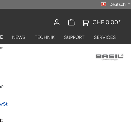
Deutsch
CHF 0.00*
E
NEWS
TECHNIK
SUPPORT
SERVICES
be
90
MwSt
t: