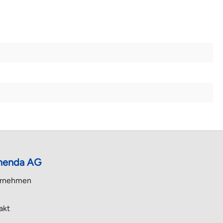
enda AG
rnehmen
akt