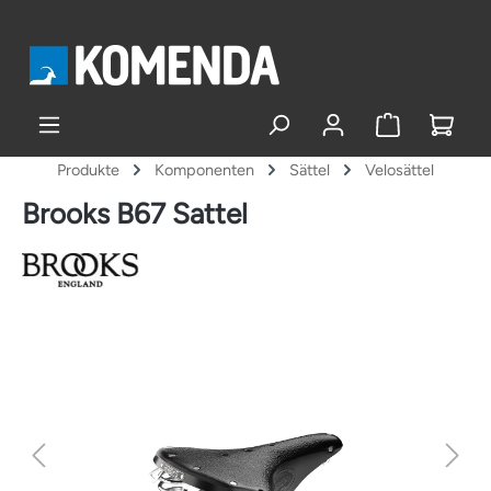
alt springen
Produkte
Komponenten
Sättel
Velosättel
Brooks B67 Sattel
Bildergalerie überspringen