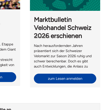
Marktbulletin
Velohandel Schweiz
2026 erschienen
29.06.2026
. Etappe
Nach herausfordernden Jahren
 dem Giant
präsentiert sich der Schweizer
Velomarkt zur Saison 2026 ruhig und
rstreicht
schwer berechenbar. Doch es gibt
igkeit von
auch Entwicklungen, die Anlass zu
ortlichem
vorsichtigem Optimisumus geben.
en
zum Lesen anmelden
tte an