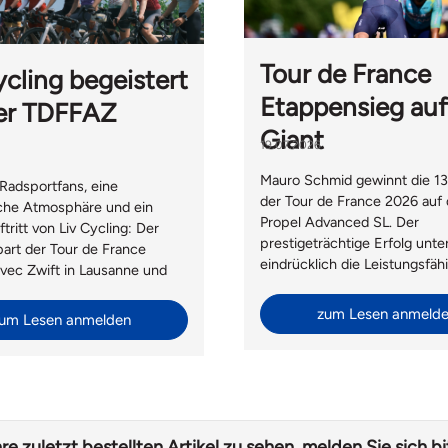
Tour de France
ycling begeistert
Etappensieg auf
er TDFFAZ
Giant
19.07.2026
Mauro Schmid gewinnt die 13
Radsportfans, eine
der Tour de France 2026 auf
iche Atmosphäre und ein
Propel Advanced SL. Der
ftritt von Liv Cycling: Der
prestigeträchtige Erfolg unte
art der Tour de France
eindrücklich die Leistungsfäh
ec Zwift in Lausanne und
Giant Bikes auf höchstem sp
die perfekte Bühne für den
Niveau.
sport. Neben dem beliebten
zum Lesen anmeld
um Lesen anmelden
de mit Velomania und Hélène
rfte Liv Switzerland auch
Giant International aus
grüssen.
re zuletzt bestellten Artikel zu sehen, melden Sie sich bi