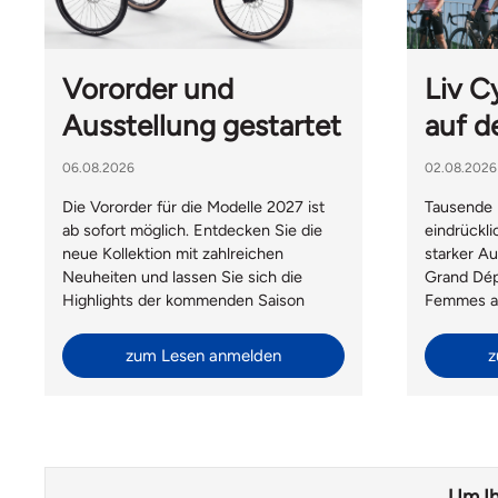
Vororder und
Liv C
Ausstellung gestartet
auf d
06.08.2026
02.08.2026
Die Vororder für die Modelle 2027 ist
Tausende 
ab sofort möglich. Entdecken Sie die
eindrückl
neue Kollektion mit zahlreichen
starker Au
Neuheiten und lassen Sie sich die
Grand Dép
Highlights der kommenden Saison
Femmes av
persönlich in unserer Ausstellung
Aigle bot 
präsentieren.
Frauenrad
zum Lesen anmelden
z
Social Ri
Hesters du
Gäste von 
Taiwan be
Um Ih