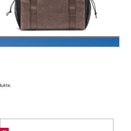
dukte.
%