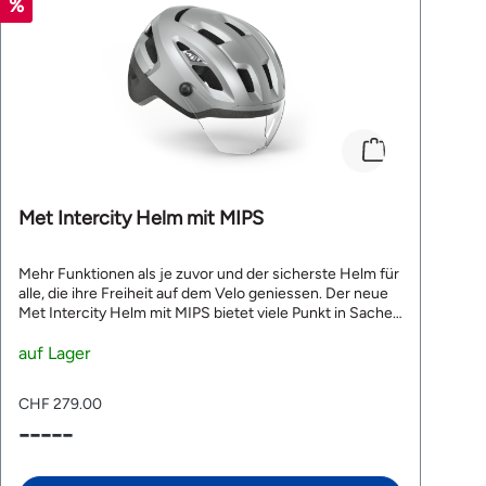
Met Intercity Helm mit MIPS
Mehr Funktionen als je zuvor und der sicherste Helm für
alle, die ihre Freiheit auf dem Velo geniessen. Der neue
Met Intercity Helm mit MIPS bietet viele Punkt in Sachen
Sicherheit. Das breite und verstellbare Visier schützt
zuverlässig vor Wind, Staub und Insekten während der
auf Lager
Fahrt auf dem E-Bike. Der Intercity Mips ist NTA 8776-
zertifiziert. Die NTA-Zertifizierung ist der weltweit erste
CHF 279.00
Sicherheitsstandard, der speziell für eBike-Helme
-----
entwickelt worden ist. Mit dem MIPS-C2®-
Gehirnschutzsystem kann der MET Intercity Mips im
Falle eines Aufpralls schädliche Drehbewegungen des
Kopfes eindämmen. Mittels des MET Safe-T Heta-