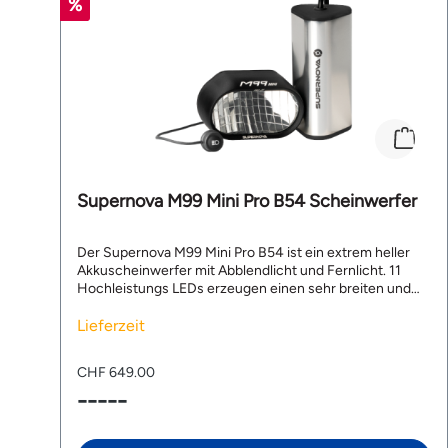
Supernova M99 Mini Pro B54 Scheinwerfer
Der Supernova M99 Mini Pro B54 ist ein extrem heller
Akkuscheinwerfer mit Abblendlicht und Fernlicht. 11
Hochleistungs LEDs erzeugen einen sehr breiten und
homogenen Leuchtkegel mit Spitzenwerten von 1.600
Lumen und 275 Lux. Der Akku ermöglicht eine
Lieferzeit
Leuchtzeit von bis zu 50 Stunden und ist in nur 2.5
Stunden aufgeladen. Die Bedienung erfolgt einfach und
CHF 649.00
intuitiv per Supernova App für Apple iOS und Android
-----
samt Smartwatch-Version. Die Restleuchtzeit lässt sich
sogar minutengenau anzeigen. Mit dem Supernova M99
Mini Pro B54 bist du blendfrei unterwegs und geniesst
auf Tastendruck perfektes Fernlicht. Top Features