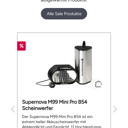
Alle Sale Produkte
Produktgalerie überspringen
%
%
Supernova M99 Mini Pro B54
B
Scheinwerfer
L
te
Der Supernova M99 Mini Pro B54 ist ein
De
extrem heller Akkuscheinwerfer mit
a
Abblendlicht und Fernlicht. 11 Hochleistungs
ge