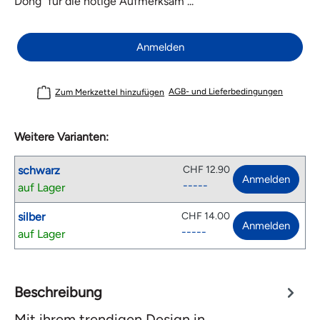
Dong“ für die nötige Aufmerksam ...
Anmelden
AGB- und Lieferbedingungen
Zum Merkzettel hinzufügen
Weitere Varianten:
schwarz
CHF 12.90
Anmelden
-----
auf Lager
silber
CHF 14.00
Anmelden
-----
auf Lager
Beschreibung
Mit ihrem trendigen Design in