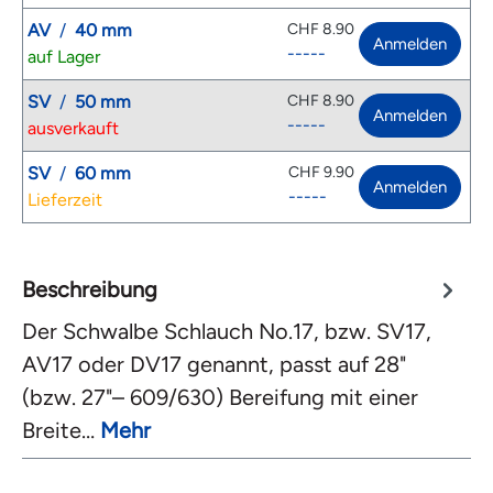
AV
/
40 mm
CHF 8.90
Anmelden
-----
auf Lager
SV
/
50 mm
CHF 8.90
Anmelden
-----
ausverkauft
SV
/
60 mm
CHF 9.90
Anmelden
-----
Lieferzeit
Beschreibung
Der Schwalbe Schlauch No.17, bzw. SV17,
AV17 oder DV17 genannt, passt auf 28"
(bzw. 27"– 609/630) Bereifung mit einer
Breite…
Mehr