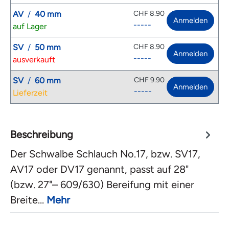
AV
/
40 mm
CHF 8.90
Anmelden
-----
auf Lager
SV
/
50 mm
CHF 8.90
Anmelden
-----
ausverkauft
SV
/
60 mm
CHF 9.90
Anmelden
-----
Lieferzeit
Beschreibung
Der Schwalbe Schlauch No.17, bzw. SV17,
AV17 oder DV17 genannt, passt auf 28"
(bzw. 27"– 609/630) Bereifung mit einer
Breite…
Mehr